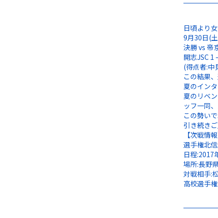
日頃より女
9月30日
決勝 vs
開志JSC 1 –
(得点者:中
この結果、
夏のインタ
夏のリベン
ッフ一同、
この勢いで
引き続きご
【次戦情報
選手権北信
日程:2017年
場所:長野
対戦相手:
高校選手権