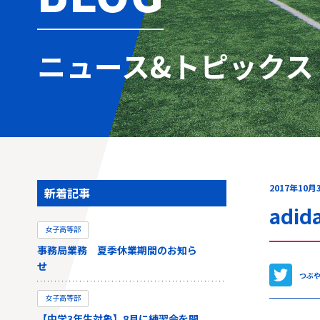
ニュース&トピックス
2017年10月
新着記事
adi
女子高等部
事務局業務 夏季休業期間のお知ら
せ
つぶ
女子高等部
【中学3年生対象】8月に練習会を開