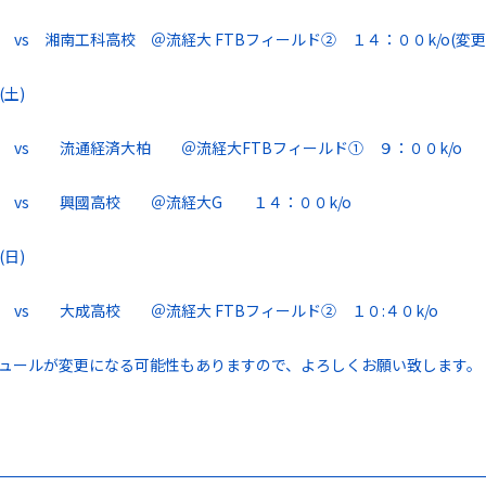
vs 湘南工科高校 ＠流経大 FTBフィールド② １４：００k/o(変更
土)
vs 流通経済大柏 ＠流経大FTBフィールド① ９：００k/o
 vs 興國高校 ＠流経大G １４：００k/o
日)
vs 大成高校 ＠流経大 FTBフィールド② １０:４０k/o
ュールが変更になる可能性もありますので、よろしくお願い致します。