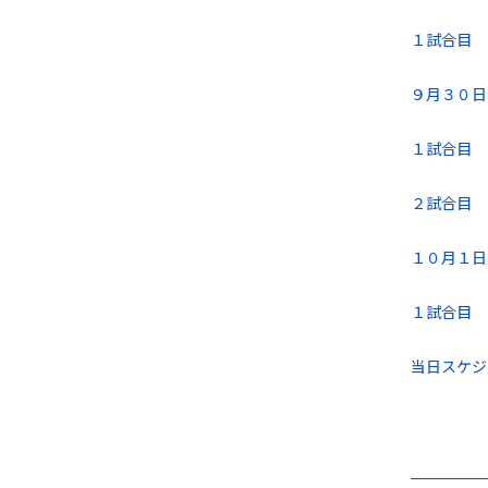
１試合目 
９月３０日(
１試合目 
２試合目
１０月１日(
１試合目 
当日スケジ