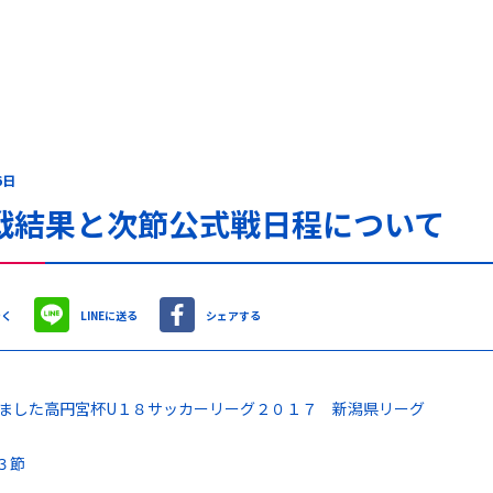
6日
戦結果と次節公式戦日程について
やく
LINEに送る
シェアする
ました高円宮杯U１８サッカーリーグ２０１７ 新潟県リーグ
３節