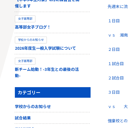
催します
先週末に流
女子高等部
１日目
高等部女子ブログ！
ｖｓ 湘
学校からのお知らせ
2026年度生一般入学試験について
２日目
女子高等部
１試合目
新チーム始動！-3年生との最後の活
動-
２試合目
カテゴリー
３日目
学校からのお知らせ
ｖｓ 大
試合結果
強豪校との