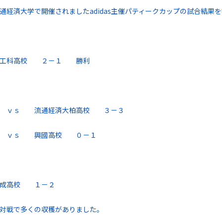
通経済大学で開催されましたadidas主催パティークカップの試合結果
南工科高校 ２－１ 勝利
 ｖｓ 流通経済大柏高校 ３－３
 ｖｓ 興國高校 ０－１
成高校 １－２
対戦で多くの収穫がありました。