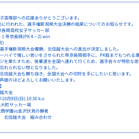
子高等部への応援ありがとうございます。
(土)に行われた、選手権新潟県大会決勝の結果についてのお知らせです。
 帝京長岡高校女子サッカー部
 1 帝京長岡(PK 4 – 2) win
貝)
選手権新潟県大会優勝、北信越大会への進出が決定しました。
ーハイで悔しい思いをさせられた帝京長岡相手に、PK戦までもつれる
ジを果たすため、後輩達を全国へ連れて行くため、選手各々が特別な思
忘れられない物となりました。
北信越大会も勝ち抜き、全国大会への切符を手にしたいと思います。
声援のほどよろしくお願いいたします。
】
越大会
10月8日(日) 10:30 k.o
県大町サッカー場
松商学園vs金沢伏見の勝者
 北信越大会 組み合わせ