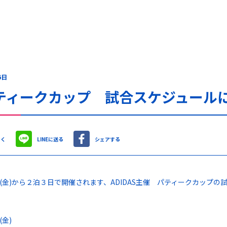
6日
ティークカップ 試合スケジュール
やく
LINEに送る
シェアする
(金)から２泊３日で開催されます、ADIDAS主催 パティークカップ
金)