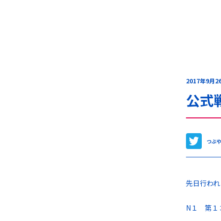
2017年9月2
公式
つぶ
先日行われ
N１ 第１