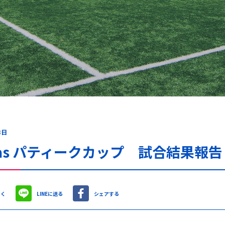
3日
das パティークカップ 試合結果報告
やく
LINEに送る
シェアする