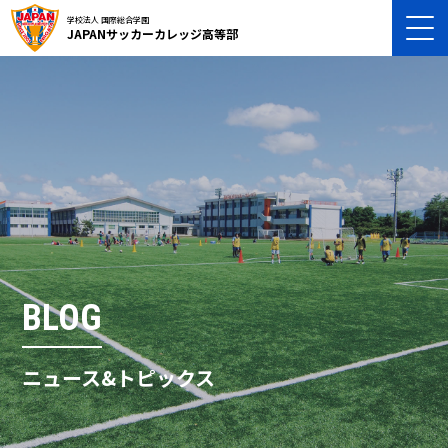
学校法人 国際総合学園
JAPANサッカーカレッジ高等部
BLOG
ニュース&トピックス