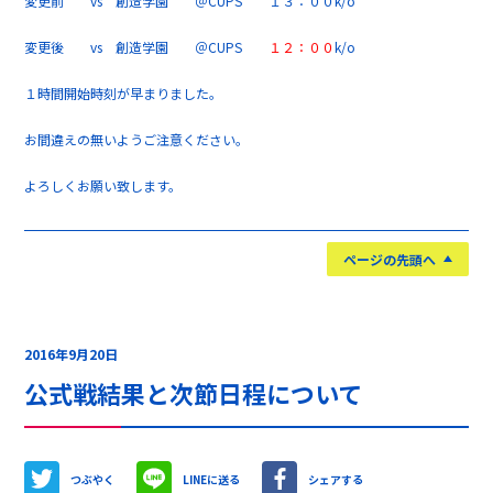
変更前 vs 創造学園 ＠CUPS １３：００k/o
変更後 vs 創造学園 ＠CUPS
１２：００
k/o
１時間開始時刻が早まりました。
お間違えの無いようご注意ください。
よろしくお願い致します。
ページの先頭へ
2016年9月20日
公式戦結果と次節日程について
つぶやく
LINEに送る
シェアする