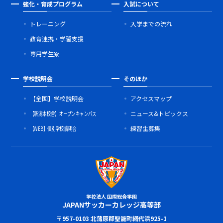
強化・育成プログラム
入試について
トレーニング
入学までの流れ
教育連携・学習支援
専用学生寮
学校説明会
そのほか
【全国】学校説明会
アクセスマップ
【新潟本校舎】オープンキャンパス
ニュース&トピックス
【WEB】個別学校説明会
練習生募集
学校法人 国際総合学園
JAPANサッカーカレッジ高等部
〒957-0103 北蒲原郡聖籠町網代浜925-1