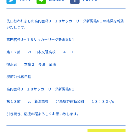
先日行われました高円宮杯U－１８サッカーリーグ新潟県N１の結果を報告
いたします。
高円宮杯U－１８サッカーリーグ新潟県N１
第１２節 vs 日本文理高校 ４－０
得点者 本庄２ 今澤 金浦
次節公式戦日程
高円宮杯U－１８サッカーリーグ新潟県N１
第１３節 vs 新潟高校 ＠鳥屋野運動公園 １３：３０k/o
引き続き、応援の程よろしくお願い致します。