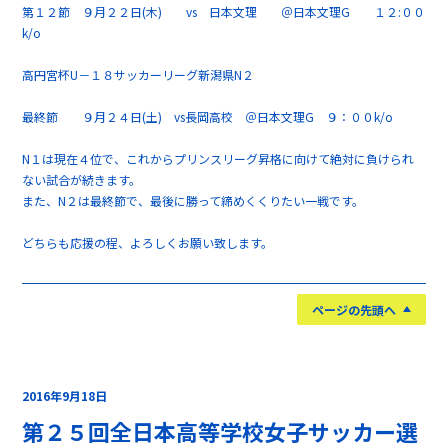
第１２節 ９月２２日(木) vs 日本文理 ＠日本文理G １２:００
k/o
高円宮杯U－１８サッカーリーグ新潟県N２
最終節 ９月２４日(土) vs長岡高校 ＠日本文理G ９：００k/o
N１は現在４位で、これからプリンスリーグ昇格に向けて絶対に負けられ
ない試合が続きます。
また、N２は最終節で、最後に勝って締めくくりたい一戦です。
どちらも応援の程、よろしくお願い致します。
ページの先頭へ
2016年9月18日
第２５回全日本高等学校女子サッカー選