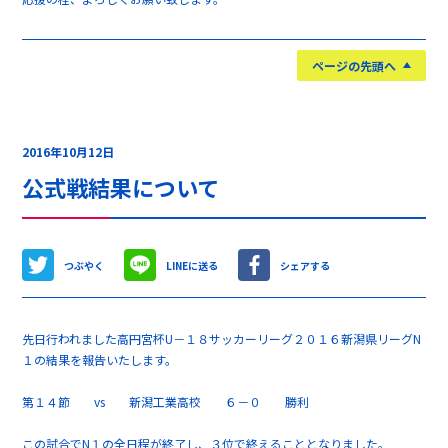
ページの先頭へ
2016年10月12日
公式戦結果について
つぶやく
LINEに送る
シェアする
先日行われました高円宮杯U－１８サッカーリーグ２０１６新潟県リーグN
１の結果を報告いたします。
第１４節 vs 新潟工業高校 ６－０ 勝利
この試合でN１の全日程が終了し、３位で終えることとなりました。