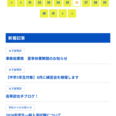
«
<
31
32
33
34
35
36
37
38
39
40
41
>
»
新着記事
女子高等部
事務局業務 夏季休業期間のお知らせ
女子高等部
【中学3年生対象】8月に練習会を開催します
女子高等部
高等部女子ブログ！
学校からのお知らせ
2026年度生一般入学試験について