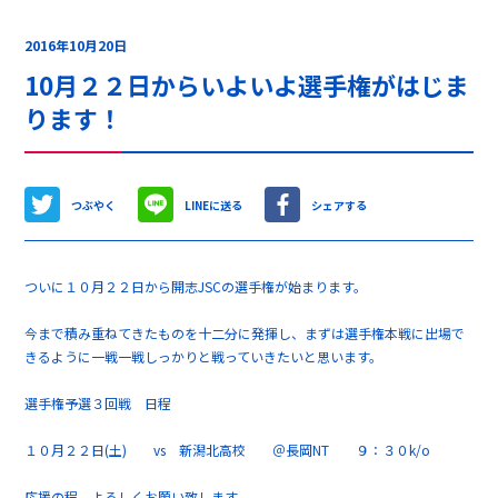
2016年10月20日
10月２２日からいよいよ選手権がはじま
ります！
つぶやく
LINEに送る
シェアする
ついに１０月２２日から開志JSCの選手権が始まります。
今まで積み重ねてきたものを十二分に発揮し、まずは選手権本戦に出場で
きるように一戦一戦しっかりと戦っていきたいと思います。
選手権予選３回戦 日程
１０月２２日(土) vs 新潟北高校 ＠長岡NT ９：３０k/o
応援の程、よろしくお願い致します。