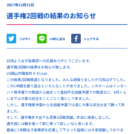
2017年12月31日
選手権2回戦の結果のお知らせ
つぶやく
LINEに送る
シェアする
日頃より女子高等部への応援ありがとうございます。
選手権2回戦の結果をお知らせ致します。
VS岡山作陽高校 0-4 Lose
この結果2回戦敗退となりました。みんな頑張りましたが力及ばずでした。
この1年間を振り返るといろんなことがありました。このチームはインター
ハイ県予選での敗退から始まって皇后杯北信越予選での敗退など、8月くら
いまでは大事な試合をことごとく落として来ました。
しかし、選手権県予選から北信越予選では逆に大事な試合を全て勝って来
ました。
そして、選手権本大会でも見事1回戦突破。本当に成長しました。
選手達には胸を張って家に帰って欲しいなと思います。
最後に1年間女子高等部を応援して下さった皆様には大変感謝しておりま