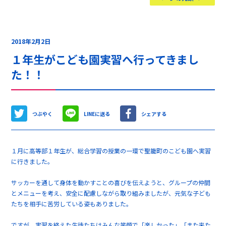
2018年2月2日
１年生がこども園実習へ行ってきまし
た！！
つぶやく
LINEに送る
シェアする
１月に高等部１年生が、総合学習の授業の一環で聖籠町のこども園へ実習
に行きました。
サッカーを通して身体を動かすことの喜びを伝えようと、グループの仲間
とメニューを考え、安全に配慮しながら取り組みましたが、元気な子ども
たちを相手に苦労している姿もありました。
ですが、実習を終えた生徒たちはみんな笑顔で「楽しかった」「また来た