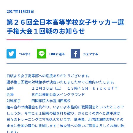
2017年11月28日
第２６回全日本高等学校女子サッカー選
手権大会１回戦のお知らせ
つぶやく
LINEに送る
シェアする
日頃より女子高等部への応援ありがとうございます。
選手権１回戦の対戦相手が決定いたしましたのでご案内いたします。
日時 １２月３０日（土） １３時４５分 ｋｉｃｋ ｏｆｆ
会場 五色台運動公園メイングラウンド
対戦相手 四国学院大学香川西高校
組み合わせ抽選会も終わり、いよいよ本格的に戦闘開志といったところで
しょうか。今年こそ１回戦の壁を打ち破り、さらにその先へと選手達は
日々のトレーニングに打ち込んでいます。県決勝、北信越決勝の勢いその
ままに全国の舞台に挑戦します！彼女達への熱いご声援よろしくお願い致
します。