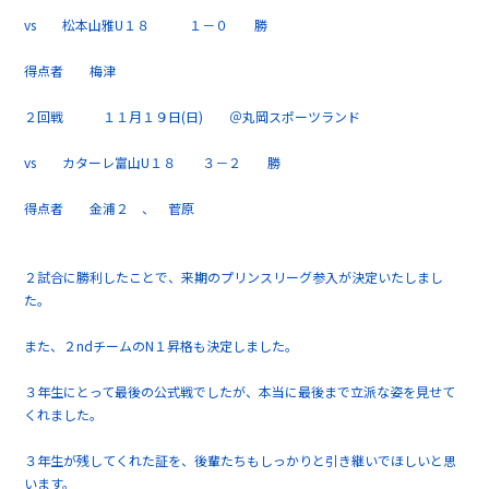
vs 松本山雅U１８ １－０ 勝
得点者 梅津
２回戦 １１月１９日(日) ＠丸岡スポーツランド
vs カターレ富山U１８ ３－２ 勝
得点者 金浦２ 、 菅原
２試合に勝利したことで、来期のプリンスリーグ参入が決定いたしまし
た。
また、２ndチームのN１昇格も決定しました。
３年生にとって最後の公式戦でしたが、本当に最後まで立派な姿を見せて
くれました。
３年生が残してくれた証を、後輩たちもしっかりと引き継いでほしいと思
います。