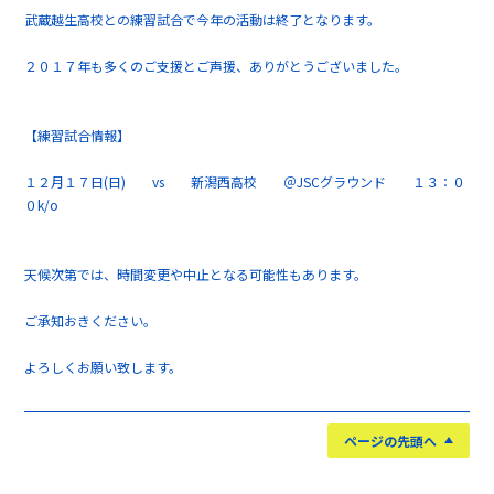
武蔵越生高校との練習試合で今年の活動は終了となります。
２０１７年も多くのご支援とご声援、ありがとうございました。
【練習試合情報】
１２月１７日(日) vs 新潟西高校 ＠JSCグラウンド １３：０
０k/o
天候次第では、時間変更や中止となる可能性もあります。
ご承知おきください。
よろしくお願い致します。
ページの先頭へ