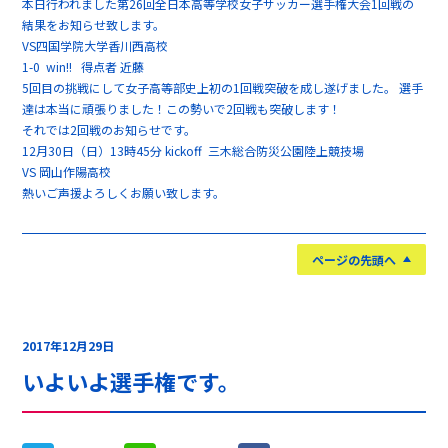
本日行われました第26回全日本高等学校女子サッカー選手権大会1回戦の
結果をお知らせ致します。
VS四国学院大学香川西高校
1-0 win!! 得点者 近藤
5回目の挑戦にして女子高等部史上初の1回戦突破を成し遂げました。 選手
達は本当に頑張りました！この勢いで2回戦も突破します！
それでは2回戦のお知らせです。
12月30日（日）13時45分 kickoff 三木総合防災公園陸上競技場
VS 岡山作陽高校
熱いご声援よろしくお願い致します。
ページの先頭へ
2017年12月29日
いよいよ選手権です。