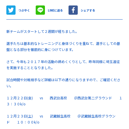
つぶやく
LINEに送る
シェアする
新チームがスタートして２週間が経ちました。
選手たちは基本的なトレーニングと身体づくりを重ねて、選手としての基
盤となる部分を徹底的に身につけています。
さて、今年も２０１７年の活動の締めくくりとして、昨年同様に埼玉遠征
を実施することとなりました。
試合時間や対戦相手など詳細は以下の通りになりますので、ご確認くださ
い。
１２月２２日(金) vs 西武台高校 ＠西武台第二グラウンド １
３：３０k/o
１２月２３日(土) vs 武蔵越生高校 ＠武蔵越生高校グラウン
ド １０：００k/o