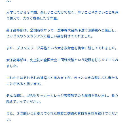
た。
入学してから３年間、楽しいことだけでなく、辛いことやきついことを乗
り越えて、大きく成長した３年生。
男子高等部は、全国高校サッカー選手権大会県予選で決勝戦へと進出し、
ビッグスワンスタジアムで逞しい姿を見せてくれました。
また、プリンスリーグ昇格という大きな財産を後輩に残してくれました。
女子高等部は、史上初の全国大会１回戦突破という記録を打ち立ててくれ
ました。
これからはそれぞれの進路へと進みますが、きっと大きな壁にぶち当たる
ことがあると思います。
そんな時に、JAPANサッカーカレッジ高等部での３年間を思い出し、乗り
越えていってください。
また、３年間いつも支えてくれた家族に感謝の気持ちを持ち続けてくださ
い。