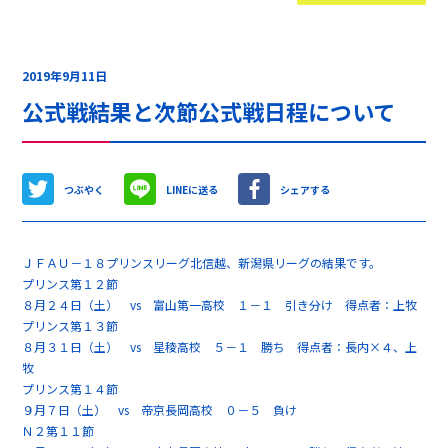
2019年9月11日
公式戦結果と次節公式戦日程について
つぶやく
LINEに送る
シェアする
ＪＦＡＵ－１８プリンスリーグ北信越、新潟県リーグの結果です。
プリンス第１２節
８月２４日（土） vs 富山第一高校 １－１ 引き分け 得点者：上牧
プリンス第１３節
８月３１日（土） vs 星稜高校 ５－１ 勝ち 得点者：長内×４、上
牧
プリンス第１４節
９月７日（土） vs 帝京長岡高校 ０－５ 負け
Ｎ２第１１節