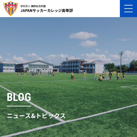
学校法人 国際総合学園
JAPANサッカーカレッジ高等部
BLOG
ニュース&トピックス