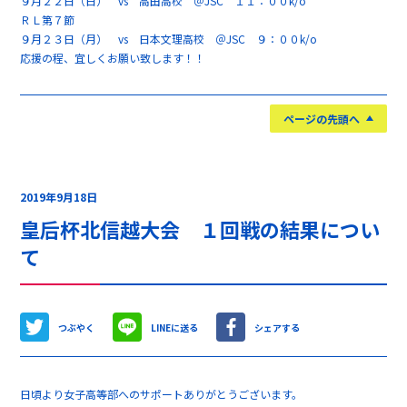
９月２２日（日） vs 高田高校 ＠JSC １１：００k/o
ＲＬ第７節
９月２３日（月） vs 日本文理高校 ＠JSC ９：００k/o
応援の程、宜しくお願い致します！！
ページの先頭へ
2019年9月18日
皇后杯北信越大会 １回戦の結果につい
て
つぶやく
LINEに送る
シェアする
日頃より女子高等部へのサポートありがとうございます。