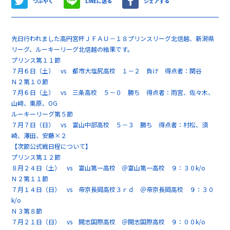
つぶやく
LINEに送る
シェアする
先日行われました高円宮杯ＪＦＡＵ－１８プリンスリーグ北信越、新潟県
リーグ、ルーキーリーグ北信越の結果です。
プリンス第１１節
７月６日（土） vs 都市大塩尻高校 １－２ 負け 得点者：関谷
Ｎ２第１０節
７月６日（土） vs 三条高校 ５－０ 勝ち 得点者：雨宮、佐々木、
山﨑、栗原、OG
ルーキーリーグ第５節
７月７日（日） vs 富山中部高校 ５－３ 勝ち 得点者：村松、須
崎、澤田、安藤×２
【次節公式戦日程について】
プリンス第１２節
８月２４日（土） vs 富山第一高校 ＠富山第一高校 ９：３０k/o
Ｎ２第１１節
７月１４日（日） vs 帝京長岡高校３ｒｄ ＠帝京長岡高校 ９：３０
k/o
Ｎ３第８節
７月２１日（日） vs 開志国際高校 ＠開志国際高校 ９：００k/o