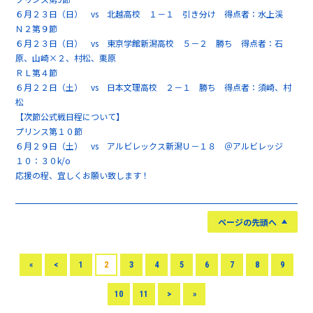
６月２３日（日） vs 北越高校 １－１ 引き分け 得点者：水上渓
Ｎ２第９節
６月２３日（日） vs 東京学館新潟高校 ５－２ 勝ち 得点者：石
原、山崎×２、村松、栗原
ＲＬ第４節
６月２２日（土） vs 日本文理高校 ２－１ 勝ち 得点者：須崎、村
松
【次節公式戦日程について】
プリンス第１０節
６月２９日（土） vs アルビレックス新潟Ｕ－１８ ＠アルビレッジ
１０：３０k/o
応援の程、宜しくお願い致します！
ページの先頭へ
«
<
1
2
3
4
5
6
7
8
9
10
11
>
»