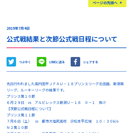
ページの先頭へ
2019年7月4日
公式戦結果と次節公式戦日程について
つぶやく
LINEに送る
シェアする
先日行われました高円宮杯ＪＦＡＵ－１８プリンスリーグ北信越、新潟県
リーグ、ルーキーリーグの結果です。
プリンス第１０節
６月２９日 vs アルビレックス新潟Ｕ－１８ ０－１ 負け
【次節公式戦日程について】
プリンス第１１節
７月６日（土） vs 都市大塩尻高校 ＠松本平広域 １０：３０k/o
Ｎ２第１０節