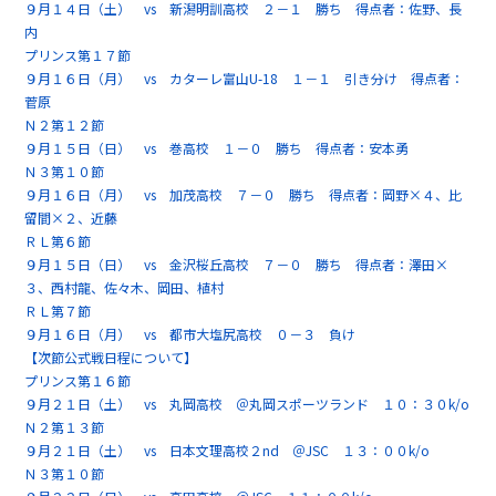
９月１４日（土） vs 新潟明訓高校 ２－１ 勝ち 得点者：佐野、長
内
プリンス第１７節
９月１６日（月） vs カターレ富山U-18 １－１ 引き分け 得点者：
菅原
Ｎ２第１２節
９月１５日（日） vs 巻高校 １－０ 勝ち 得点者：安本勇
Ｎ３第１０節
９月１６日（月） vs 加茂高校 ７－０ 勝ち 得点者：岡野×４、比
留間×２、近藤
ＲＬ第６節
９月１５日（日） vs 金沢桜丘高校 ７－０ 勝ち 得点者：澤田×
３、西村龍、佐々木、岡田、植村
ＲＬ第７節
９月１６日（月） vs 都市大塩尻高校 ０－３ 負け
【次節公式戦日程について】
プリンス第１６節
９月２１日（土） vs 丸岡高校 ＠丸岡スポーツランド １０：３０k/o
Ｎ２第１３節
９月２１日（土） vs 日本文理高校２nd ＠JSC １３：００k/o
Ｎ３第１０節