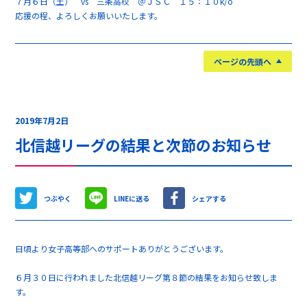
７月６日（土） vs 三条高校 ＠ＪＳＣ １５：１０k/o
応援の程、よろしくお願いいたします。
ページの先頭へ
2019年7月2日
北信越リーグの結果と次節のお知らせ
つぶやく
LINEに送る
シェアする
日頃より女子高等部へのサポートありがとうございます。
６月３０日に行われました北信越リーグ第８節の結果をお知らせ致しま
す。