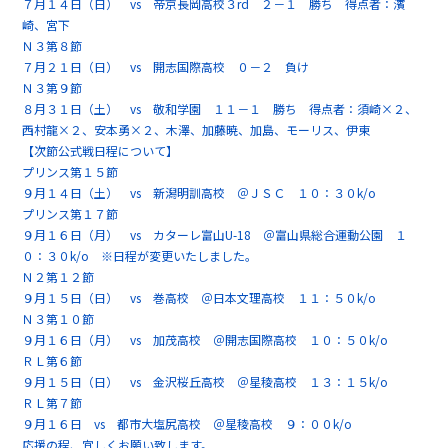
７月１４日（日） vs 帝京長岡高校３rd ２－１ 勝ち 得点者：濱
崎、宮下
Ｎ３第８節
７月２１日（日） vs 開志国際高校 ０－２ 負け
Ｎ３第９節
８月３１日（土） vs 敬和学園 １１－１ 勝ち 得点者：須崎×２、
西村龍×２、安本勇×２、木澤、加藤暁、加島、モーリス、伊東
【次節公式戦日程について】
プリンス第１５節
９月１４日（土） vs 新潟明訓高校 ＠ＪＳＣ １０：３０k/o
プリンス第１７節
９月１６日（月） vs カターレ富山U-18 ＠富山県総合運動公園 １
０：３０k/o ※日程が変更いたしました。
Ｎ２第１２節
９月１５日（日） vs 巻高校 ＠日本文理高校 １１：５０k/o
Ｎ３第１０節
９月１６日（月） vs 加茂高校 ＠開志国際高校 １０：５０k/o
ＲＬ第６節
９月１５日（日） vs 金沢桜丘高校 ＠星稜高校 １３：１５k/o
ＲＬ第７節
９月１６日 vs 都市大塩尻高校 ＠星稜高校 ９：００k/o
応援の程、宜しくお願い致します。