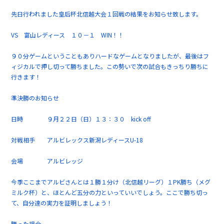
先日行われました皇后杯北信越大会１回戦の結果をお知らせ致します。
VS 富山レディース １０－１ WIN！！
９０分ゲームということもありハードなゲームとなりましたが、最後はフ
ィジカルで押し切って勝ちました。この勢いで次の試合もきっちり勝ちに
行きます！
準決勝のお知らせ
日時 ９月２２日（日）１３：３０ kick off
対戦相手 アルビレックス新潟レディースU-18
会場 アルビレッジ
今季ここまでアルビさんとは１勝１分け（北信越リーグ）１PK勝ち（メグ
ミルク杯）と、ほとんど五分の力といっていいでしょう。ここで勝ち切っ
て、自分達の実力を証明しましょう！
勝った場合