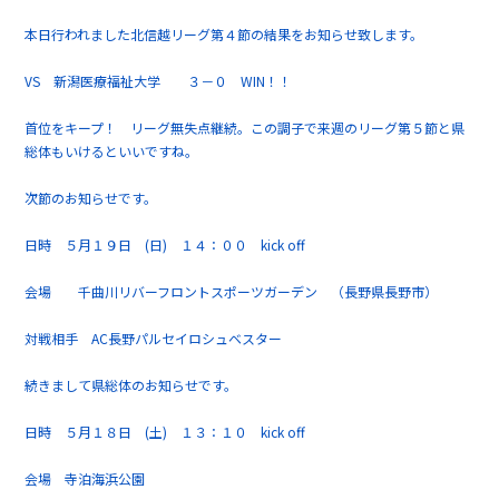
本日行われました北信越リーグ第４節の結果をお知らせ致します。
VS 新潟医療福祉大学 ３－０ WIN！！
首位をキープ！ リーグ無失点継続。この調子で来週のリーグ第５節と県
総体もいけるといいですね。
次節のお知らせです。
日時 ５月１９日 (日) １４：００ kick off
会場 千曲川リバーフロントスポーツガーデン （長野県長野市）
対戦相手 AC長野パルセイロシュベスター
続きまして県総体のお知らせです。
日時 ５月１８日 (土) １３：１０ kick off
会場 寺泊海浜公園