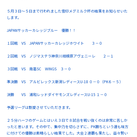
５月３日～５日まで行われました雪印メグミルク杯の結果をお知らせいた
します。
JAPANサッカーカレッジブルー 優勝！！
１回戦 VS JAPANサッカーカレッジホワイト ３－０
２回戦 VS ノジマステラ神奈川相模原アヴェニーレ ２－１
３回戦 VS 南葛SC WINGS ３－０
準決勝 VS アルビレックス新潟レディースU-18 ０－０（PK６－５）
決勝 VS 浦和レッドダイヤモンズレディースU-15 １－０
予選リーグは割愛させていただきます。
２５分ハーフのゲームとはいえ３日で８試合を戦い抜くのは非常に苦しか
ったと思います。その中で、集中力を切らさずに、PK勝ちという運も味方
に付けての優勝は素晴らしい結果でした。大会２連覇も果たし、益々勢い