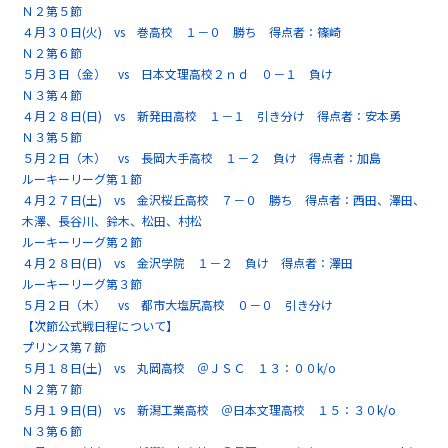
Ｎ２第５節
４月３０日(火) vs 巻高校 １－０ 勝ち 得点者：篠崎
Ｎ２第６節
５月３日（金） vs 日本文理高校２ｎｄ ０－１ 負け
Ｎ３第４節
４月２８日(日) vs 新発田高校 １－１ 引き分け 得点者：安本勇
Ｎ３第５節
５月２日（木） vs 長岡大手高校 １－２ 負け 得点者：加島
ルーキーリーグ第１節
４月２７日(土) vs 金沢桜丘高校 ７－０ 勝ち 得点者：西田、澤田、
木澤、長谷川、鈴木、松田、村松
ルーキーリーグ第２節
４月２８日(日) vs 金沢学院 １－２ 負け 得点者：澤田
ルーキーリーグ第３節
５月２日（木） vs 都市大塩尻高校 ０－０ 引き分け
【次節公式戦日程について】
プリンス第７節
５月１８日(土) vs 丸岡高校 ＠ＪＳＣ １３：００k/o
Ｎ２第７節
５月１９日(日) vs 新潟工業高校 ＠日本文理高校 １５：３０k/o
Ｎ３第６節