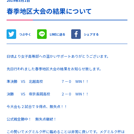
2019年5月1日
春季地区大会の結果について
つぶやく
LINEに送る
シェアする
日頃より女子高等部への温かいサポートありがとうございます。
先日行われました春季地区大会の結果をお知らせ致します。
準決勝 VS 北越高校 ７－０ WIN！！
決勝 VS 帝京長岡高校 ２－０ WIN！！
今大会も２試合で９得点、無失点！！
公式戦全勝中！ 無失点継続！
この勢いでメグミルク杯に臨めることは非常に良いです。メグミルク杯は