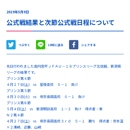
2019年5月9日
公式戦結果と次節公式戦日程について
つぶやく
LINEに送る
シェアする
先日行われました高円宮杯ＪＦＡＵ－１８プリンスリーグ北信越、新潟県
リーグの結果です。
プリンス第４節
４月２７日(土) vs 星稜高校 ０－１ 負け
プリンス第５節
４月３０日(火) vs 帝京長岡高校 ０－１ 負け
プリンス第６節
５月４日(土) vs 新潟明訓高校 １－２ 負け 得点者：東
Ｎ２第４節
４月２７日(土) vs 帝京長岡高校３ｒｄ ５－１ 勝ち 得点者：安本温
×２濱崎、近藤、山崎