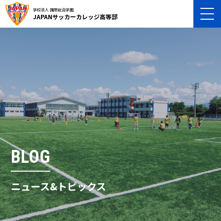
学校法人 国際総合学園
JAPANサッカーカレッジ高等部
BLOG
ニュース&トピックス