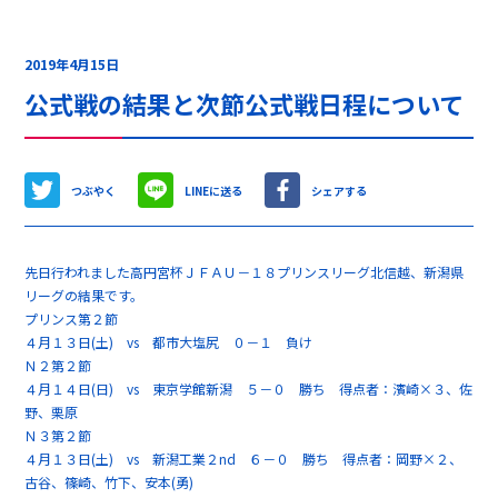
2019年4月15日
公式戦の結果と次節公式戦日程について
つぶやく
LINEに送る
シェアする
先日行われました高円宮杯ＪＦＡＵ－１８プリンスリーグ北信越、新潟県
リーグの結果です。
プリンス第２節
４月１３日(土) vs 都市大塩尻 ０－１ 負け
Ｎ２第２節
４月１４日(日) vs 東京学館新潟 ５－０ 勝ち 得点者：濱崎×３、佐
野、栗原
Ｎ３第２節
４月１３日(土) vs 新潟工業２nd ６－０ 勝ち 得点者：岡野×２、
古谷、篠崎、竹下、安本(勇)