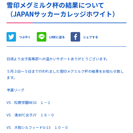
雪印メグミルク杯の結果について
（JAPANサッカーカレッジホワイト）
つぶやく
LINEに送る
シェアする
日頃より女子高等部への温かいサポートありがとうございます。
５月３日～５日まで行われました雪印メグミルク杯の結果をお知らせ致し
ます。
予選リーグ
VS 松商学園NEGI １－１
VS 清水FC女子JY １８－０
VS 大和シルフィードU-13 １０－０