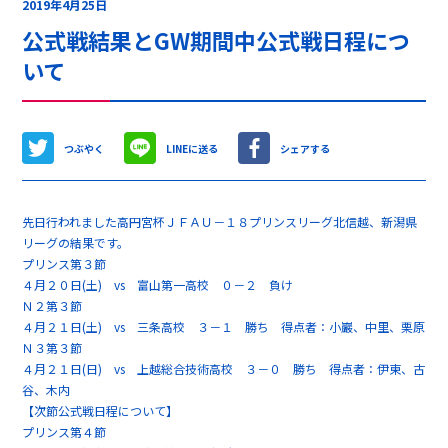
2019年4月25日
公式戦結果とGW期間中公式戦日程につ
いて
つぶやく
LINEに送る
シェアする
先日行われました高円宮杯ＪＦＡＵ－１８プリンスリーグ北信越、新潟県
リーグの結果です。
プリンス第３節
４月２０日(土) vs 富山第一高校 ０－２ 負け
Ｎ２第３節
４月２１日(土) vs 三条高校 ３－１ 勝ち 得点者：小巖、中里、栗原
Ｎ３第３節
４月２１日(日) vs 上越総合技術高校 ３－０ 勝ち 得点者：伊東、古
谷、木内
【次節公式戦日程について】
プリンス第４節