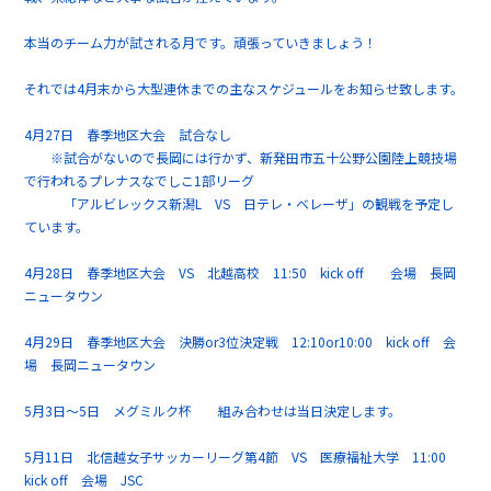
本当のチーム力が試される月です。頑張っていきましょう！
それでは4月末から大型連休までの主なスケジュールをお知らせ致します。
4月27日 春季地区大会 試合なし
※試合がないので長岡には行かず、新発田市五十公野公園陸上競技場
で行われるプレナスなでしこ1部リーグ
「アルビレックス新潟L VS 日テレ・ベレーザ」の観戦を予定し
ています。
4月28日 春季地区大会 VS 北越高校 11:50 kick off 会場 長岡
ニュータウン
4月29日 春季地区大会 決勝or3位決定戦 12:10or10:00 kick off 会
場 長岡ニュータウン
5月3日～5日 メグミルク杯 組み合わせは当日決定します。
5月11日 北信越女子サッカーリーグ第4節 VS 医療福祉大学 11:00
kick off 会場 JSC