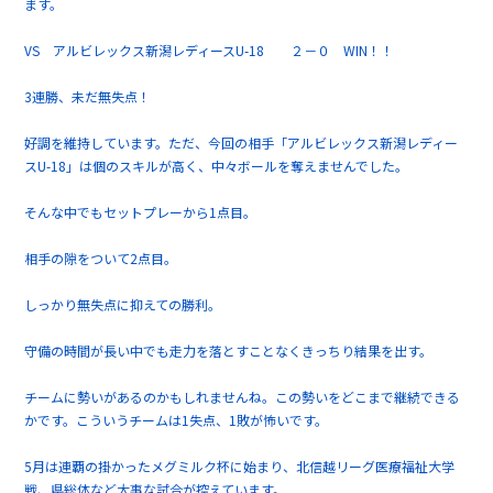
ます。
VS アルビレックス新潟レディースU-18 ２－０ WIN！！
3連勝、未だ無失点！
好調を維持しています。ただ、今回の相手「アルビレックス新潟レディー
スU-18」は個のスキルが高く、中々ボールを奪えませんでした。
そんな中でもセットプレーから1点目。
相手の隙をついて2点目。
しっかり無失点に抑えての勝利。
守備の時間が長い中でも走力を落とすことなくきっちり結果を出す。
チームに勢いがあるのかもしれませんね。この勢いをどこまで継続できる
かです。こういうチームは1失点、1敗が怖いです。
5月は連覇の掛かったメグミルク杯に始まり、北信越リーグ医療福祉大学
戦、県総体など大事な試合が控えています。