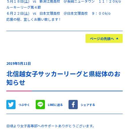
５月１８日(土) vs 新潟江南高校 ＠長岡ニュータウン １１：２０k/o
ルーキーリーグ第４節
６月２２日(土) vs 日本文理高校 ＠日本文理高校 ９：００k/o
応援の程、宜しくお願い致します！
ページの先頭へ
2019年5月11日
北信越女子サッカーリーグと県総体のお
知らせ
つぶやく
LINEに送る
シェアする
日頃より女子高等部へのサポートありがとうございます。