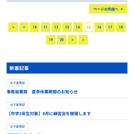
ページの先頭へ
«
<
10
11
12
13
14
15
16
17
18
19
20
>
»
新着記事
女子高等部
事務局業務 夏季休業期間のお知らせ
女子高等部
【中学3年生対象】8月に練習会を開催します
女子高等部