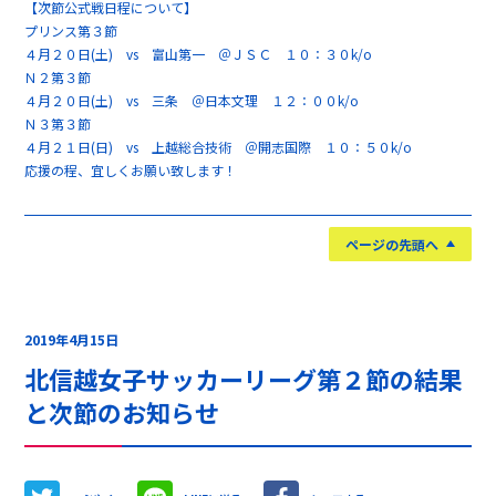
【次節公式戦日程について】
プリンス第３節
４月２０日(土) vs 富山第一 ＠ＪＳＣ １０：３０k/o
Ｎ２第３節
４月２０日(土) vs 三条 ＠日本文理 １２：００k/o
Ｎ３第３節
４月２１日(日) vs 上越総合技術 ＠開志国際 １０：５０k/o
応援の程、宜しくお願い致します！
ページの先頭へ
2019年4月15日
北信越女子サッカーリーグ第２節の結果
と次節のお知らせ