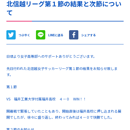
北信越リーグ第１節の結果と次節につい
て
つぶやく
LINEに送る
シェアする
日頃より女子高等部へのサポートありがとうございます。
先日行われた北信越女子サッカーリーグ第１節の結果をお知らせ致しま
す。
第１節
VS 福井工業大学付属福井高校 ４－０ WIN！！
開幕戦で緊張していたこともあり、開始直後は福井高校に押し込まれる展
開でしたが、徐々に盛り返し、終わってみれば４－０で快勝でした。
第２節のお知らせ