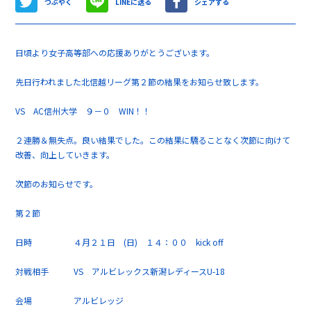
つぶやく
LINEに送る
シェアする
日頃より女子高等部への応援ありがとうございます。
先日行われました北信越リーグ第２節の結果をお知らせ致します。
VS AC信州大学 ９－０ WIN！！
２連勝＆無失点。良い結果でした。この結果に驕ることなく次節に向けて
改善、向上していきます。
次節のお知らせです。
第２節
日時 ４月２１日 (日) １４：００ kick off
対戦相手 VS アルビレックス新潟レディースU-18
会場 アルビレッジ