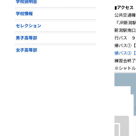
学校説明会
▮アクセス
学校情報
公共交通機
『JR新潟
セレクション
新潟駅南口
男子高等部
行バス ９
帰バス①【
女子高等部
帰バス②【
練習会終了
※シャトル