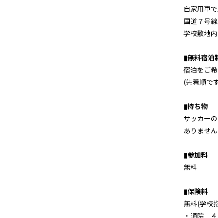
自家用車で
国道７号線
学校敷地内
▮無料宿泊
宿泊をご希
(先着順で
▮持ち物
サッカーの
ありません
▮参加料
無料
▮保険料
無料(学校
・通院 ４