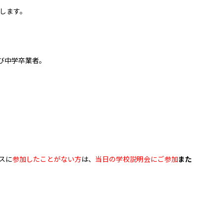
します。
び中学卒業者。
スに
参加したことがない方
は、
当日の学校説明会に
ご参加
また