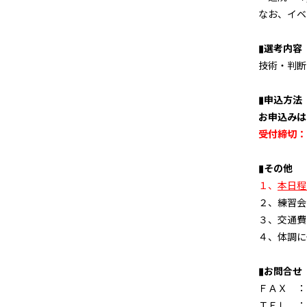
なお、イベ
▮選考内容
技術・判断
▮申込方法
お申込みは
受付締切：
▮その他
１、
本日程
２、練習会
３、交通費
４、体調に
▮お問合せ
ＦＡＸ ：
ＴＥＬ ：