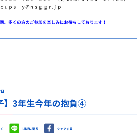
ｃｕｐｓ－ｙ@ｎｓｇ.ｇｒ.ｊｐ
同、多くの方のご参加を楽しみにお待ちしております！
7日
子】3年生今年の抱負④
やく
LINEに送る
シェアする