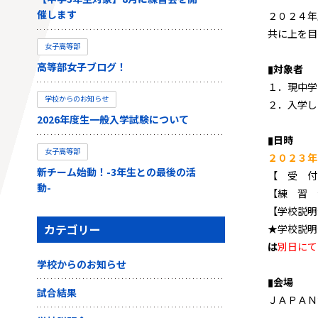
催します
２０２４年
共に上を目
女子高等部
高等部女子ブログ！
▮対象者
１．現中学
学校からのお知らせ
２．入学し
2026年度生一般入学試験について
▮日時
女子高等部
２０２３年
新チーム始動！-3年生との最後の活
【 受 付
動-
【練 習 
【学校説明
カテゴリー
★学校説明
は
別日にて
学校からのお知らせ
▮会場
試合結果
ＪＡＰＡＮ