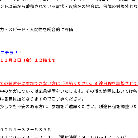
ント以前から蓄積されている症状・疾病名の場合は、保障の対象外とな
力・スピード・人間性を総合的に評価
コチラ
！！
１１
月２日（金）１２時まで
での練習会に参加できない方はご連絡ください。別途日程を調整させて
中のケガについては応急処置をいたします。その後の処置においては各
は各自負担となりますのでご了承ください。
少しでも不安のある方は、参加をご遠慮ください。別途日程を調整いた
０２５４－３２－５３５８
０１２０－７３１－２１１ （受付時間：９：００～１７：３０）