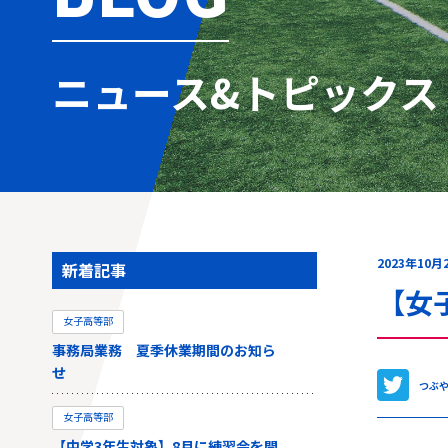
ニュース&トピックス
2023年10月
新着記事
【女
女子高等部
事務局業務 夏季休業期間のお知ら
せ
つぶ
女子高等部
【中学3年生対象】8月に練習会を開