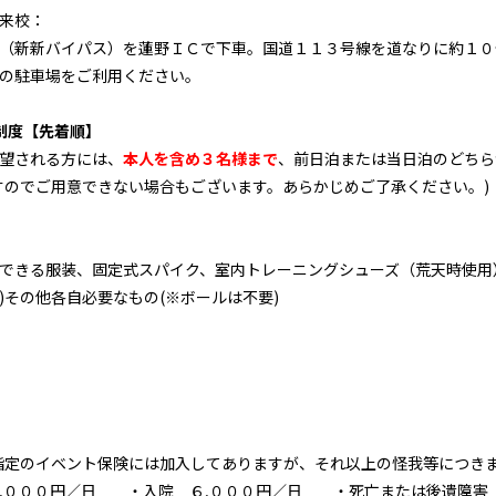
来校：
（新新バイパス）を蓮野ＩＣで下車。国道１１３号線を道なりに約１０
の駐車場をご利用ください。
制度【先着順】
望される方には、
本人を含め３名様まで
、前日泊または当日泊のどちら
すのでご用意できない場合もございます。あらかじめご了承ください。)
できる服装、固定式スパイク、室内トレーニングシューズ（荒天時使用
)
その他各自必要なもの(※ボールは不要)
指定のイベント保険には加入してありますが、それ以上の怪我等につき
,０００円／日 ・入院 ６,０００円／日 ・死亡または後遺障害