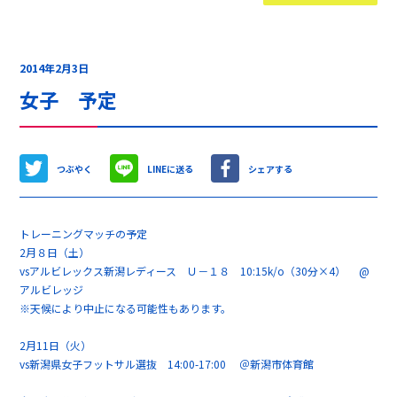
2014年2月3日
女子 予定
つぶやく
LINEに送る
シェアする
トレーニングマッチの予定
2月８日（土）
vsアルビレックス新潟レディース Ｕ－１８ 10:15k/o（30分×4） @
アルビレッジ
※天候により中止になる可能性もあります。
2月11日（火）
vs新潟県女子フットサル選抜 14:00-17:00 ＠新潟市体育館