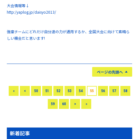
大会情報等↓
http:/yaplog.jp/daisyo2013/
強豪チームにどれだけ自分達の力が通用するか、全国大会に向けて素晴ら
しい機会だと思います!
ページの先頭へ
«
<
50
51
52
53
54
55
56
57
58
59
60
>
»
新着記事