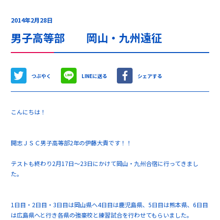
2014年2月28日
男子高等部 岡山・九州遠征
つぶやく
LINEに送る
シェアする
こんにちは！
開志ＪＳＣ男子高等部2年の伊藤大貴です！！
テストも終わり2月17日～23日にかけて岡山・九州合宿に行ってきまし
た。
1日目・2日目・3日目は岡山県へ4日目は鹿児島県、5日目は熊本県、6日目
は広島県へと行き各県の強豪校と練習試合を行わせてもらいました。