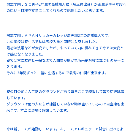
開志学園ＪＳＣ男子2年生の高橋颯人君（埼玉県出身）が寮生活や今年度へ
の想い・目標を文章にしてくれたので記載したいと思います。
開志学園ＪＡＰＡＮサッカーカレッジ高等部2年の高橋颯人です。
この学校は寮生活で私は高校入学と同時に入寮しました。
最初は洗濯などが大変でしたが、やっていく内に慣れてきて今では大変と
は感じなくなりました。
寮では常に友達と一緒なので人間性が磨かれ将来絶対役に立つものが手に
入ります。
それに3年間ずっと一緒に生活するので最高の仲間が出来ます。
寮の目の前に人工芝のグラウンドがあり毎日ここで練習して皆で切磋琢磨
しています。
グラウンドは他の人たちが練習していない時は空いているので自主練も出
来ます。本当に環境に感謝しています。
今は新チームが始動しています。Ａチームでレギュラーで試合に出れるよ