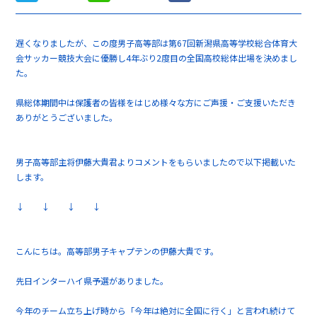
遅くなりましたが、この度男子高等部は第67回新潟県高等学校総合体育大
会サッカー競技大会に優勝し4年ぶり2度目の全国高校総体出場を決めまし
た。
県総体期間中は保護者の皆様をはじめ様々な方にご声援・ご支援いただき
ありがとうございました。
男子高等部主将伊藤大貴君よりコメントをもらいましたので以下掲載いた
します。
↓ ↓ ↓ ↓
こんにちは。高等部男子キャプテンの伊藤大貴です。
先日インターハイ県予選がありました。
今年のチーム立ち上げ時から「今年は絶対に全国に行く」と言われ続けて