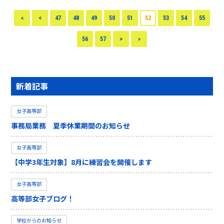
«
<
47
48
49
50
51
52
53
54
55
56
57
>
»
新着記事
女子高等部
事務局業務 夏季休業期間のお知らせ
女子高等部
【中学3年生対象】8月に練習会を開催します
女子高等部
高等部女子ブログ！
学校からのお知らせ