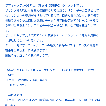
以下キャプテンの3年生、東 界杜（愛知FC）のコメントです。
プリンス参入戦はもちろん後輩達の為でもありますが、チーム目標として
もプリンスへの復帰が掲げられているので、自分たちの為にも、選手権で
優勝できなかった悔しさを胸にチーム全員で最後笑って今シーズンを終え
る事が出来るように、目の前の一試合一試合に集中して勝ち抜きたいで
す。
また、これまで支えて来てくれた家族やチームスタッフへの感謝の気持ち
と恩返しをしたいと思います。
チーム一丸となって、今シーズンの最後に最高のパフォーマンスと最高の
結果を出せるように頑張ります！！
応援の程、宜しくお願い致します。
【高窓宮杯JFA U-18サッカープリンスリーグ2021北信越プレーオフ】
～初戦～
11月20日vs北陸高校（福井県1位）
13:30キックオフ
～昇格決定戦～
11月21日vs日本文理高校（新潟県1位）と福井商業高校（福井県2位）の勝
利した方