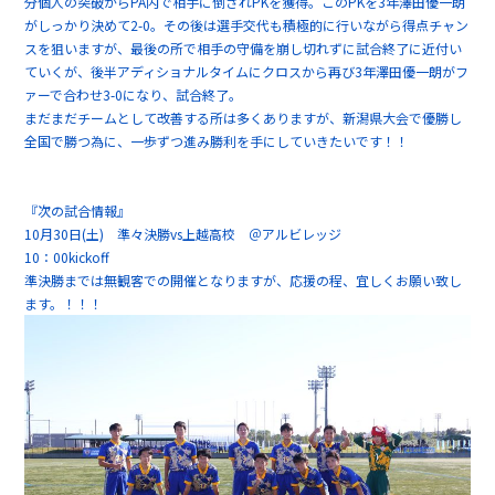
分個人の突破からPA内で相手に倒されPKを獲得。このPKを3年澤田優一朗
がしっかり決めて2-0。その後は選手交代も積極的に行いながら得点チャン
スを狙いますが、最後の所で相手の守備を崩し切れずに試合終了に近付い
ていくが、後半アディショナルタイムにクロスから再び3年澤田優一朗がフ
ァーで合わせ3-0になり、試合終了。
まだまだチームとして改善する所は多くありますが、新潟県大会で優勝し
全国で勝つ為に、一歩ずつ進み勝利を手にしていきたいです！！
『次の試合情報』
10月30日(土) 準々決勝vs上越高校 ＠アルビレッジ
10：00kickoff
準決勝までは無観客での開催となりますが、応援の程、宜しくお願い致し
ます。！！！