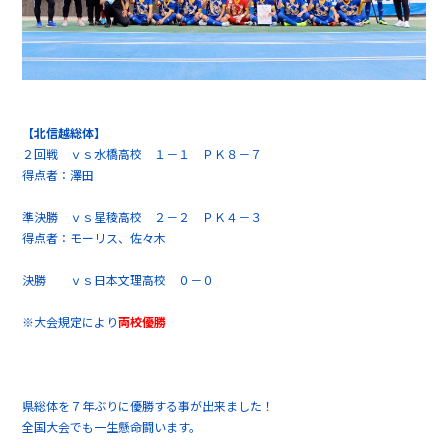
【北信越総体】
２回戦 ｖｓ水橋高校 １－１ ＰＫ８－７
得点者：澤田
準決勝 ｖｓ星稜高校 ２－２ ＰＫ４－３
得点者：モーリス、佐々木
決勝 ｖｓ日本文理高校 ０－０
※大会規定により
両校優勝
県総体を７年ぶりに優勝する事が出来ました！
全国大会でも一生懸命闘います。