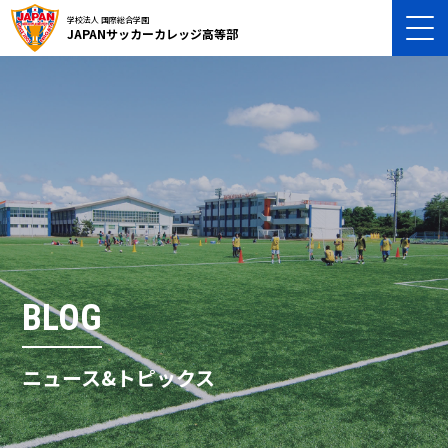
学校法人 国際総合学園
JAPANサッカーカレッジ高等部
BLOG
ニュース&トピックス