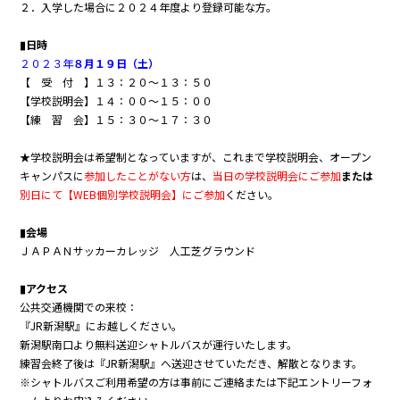
２．入学した場合に２０２４年度より登録可能な方。
▮日時
２０２３年
８月１９日（土）
【 受 付 】１３：２０～１３：５０
【学校説明会】１４：００～１５：００
【練 習 会】１５：３０～１７：３０
★学校説明会は希望制となっていますが、これまで学校説明会、オープン
キャンパスに
参加したことがない方
は、
当日の学校説明会に
ご参加
または
別日にて【WEB個別学校説明会】にご参加
ください。
▮会場
ＪＡＰＡＮサッカーカレッジ 人工芝グラウンド
▮アクセス
公共交通機関での来校：
『JR新潟駅』にお越しください。
新潟駅南口より無料送迎シャトルバスが運行いたします。
練習会終了後は『JR新潟駅』へ送迎させていただき、解散となります。
※シャトルバスご利用希望の方は事前にご連絡または下記エントリーフォ