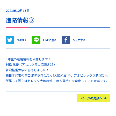
2021年12月15日
進路情報③
つぶやく
LINEに送る
シェアする
3年生の進路情報を公開します！
村松 氷優（アスルクラロ沼津U-15）
新潟経営大学に合格しました！
元日本代表の東口 順昭選手(ガンバ大阪所属)や、アルビレックス新潟にも
所属して現在はセレッソ大阪の新井 直人選手らを輩出している大学です。
ページの先頭へ