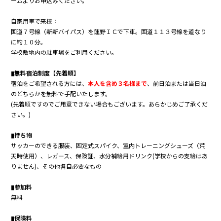
ームよりお申込みください。
自家用車で来校：
国道７号線（新新バイパス）を蓮野ＩＣで下車。国道１１３号線を道なり
に約１０分。
学校敷地内の駐車場をご利用ください。
▮無料宿泊制度【先着順】
宿泊をご希望される方には、
本人を含め３名様まで
、前日泊または当日泊
のどちらかを無料で手配いたします。
(先着順ですのでご用意できない場合もございます。あらかじめご了承くだ
さい。)
▮持ち物
サッカーのできる服装、固定式スパイク、室内トレーニングシューズ（荒
天時使用）、レガース、保険証、水分補給用ドリンク(学校からの支給はあ
りません)、その他各自必要なもの
▮参加料
無料
▮保険料