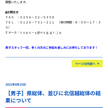
調整いたします。
▮お問合せ
ＦＡＸ ：０２５４－３２－５３５８
ＴＥＬ ：０１２０－７３１－２１１ （受付時間：９：００～１７：３
０）
Ｅメール：ｃｕｐｓ－ｙ@ｎｓｇ.ｇｒ.ｊｐ
男子スタッフ一同、多くの方のご参加を楽しみにお待ちしております！
ページの先頭へ
2021年6月23日
【男子】県総体、並びに北信越総体の結
果について