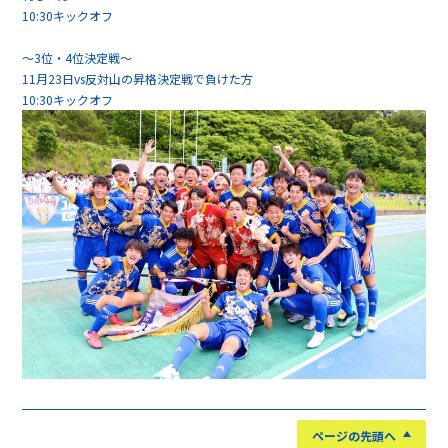
10:30キックオフ
～3位・4位決定戦～
11月23日vs反対山の昇格決定戦で負けた方
10:30キックオフ
ページの先頭へ