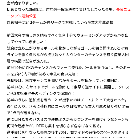
会が始まりました。
初戦となった3回戦は、昨年選手権準決勝で負けてしまった会場、
長岡ニュ
ータウン運動公園！
対戦相手は2ndチームが県リーグで対戦している産業大附属高校
前回大会の悔しさを晴らすべく気合十分でウォーミングアップから声を出
してやっていきました！
試合は立ち上がりからボールを動かしながらゴールを狙う開志JSCと守備
ラインを低く保ちながら虎視眈々とカウンターのチャンスを狙う産業大附
属の構図で試合が進んだ。
前半10分にCKのチャンスからファーに流れたボールを折り返し、そのボー
ルを2年竹内皐樹が決めて幸先の良い先制！
先制後は、再びチャンスを伺いながらボールを動かしていく構図に。
前半34分、右サイドでボールを動かして素早く逆サイドに展開し、クロス
から3年松田健吾のヘディングで追加点！
前半のうちに追加点を奪うことが出来たのはチームにとって大きかった。
後半に入り、さらに積極的にゴールを目指すが産業大附属の粘り強い守備
で3点目が奪えない。
逆に自分たちのパスミスや連携ミスからカウンターを受けそうなシーンも
何回か起きたが、DF陣も集中を切らさず危なげなく防ぐ。
選手交代を行なった矢先の後半30分、右サイドの背後のスペースをタイミ