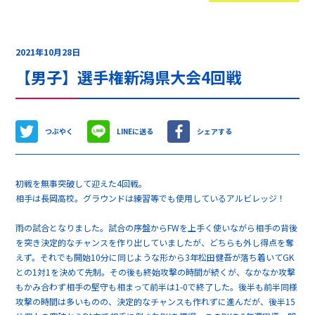
2021年10月28日
【男子】選手権新潟県大会4回戦
つぶやく
LINEに送る
シェアする
初戦を無事突破して迎えた4回戦。
相手は長岡高校。グラウンドは練習等でも使用しているアルビレッジ！
雨の試合となりました。試合の序盤からFWを上手く使いながら相手の背後
を突き決定的なチャンスを作り出していましたが、どちらも外し得点を奪
えず。それでも開始10分に同じような形から3年松田健吾が落ち着いてGK
との1対1を決めて先制。その後も終始攻撃の時間が続くが、なかなか攻撃
もかみ合わず相手の堅守も相まって前半は1-0で終了した。後半も前半同様
攻撃の時間は多いものの、決定的なチャンスも作れずに進んだが、後半15