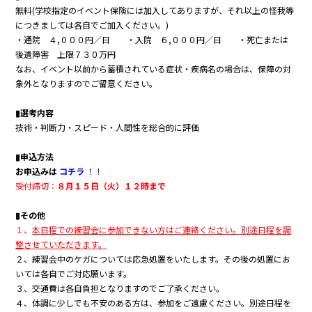
無料(学校指定のイベント保険には加入してありますが、それ以上の怪我等
につきましては各自でご加入ください。)
・通院 ４,０００円／日 ・入院 ６,０００円／日 ・死亡または
後遺障害 上限７３０万円
なお、イベント以前から蓄積されている症状・疾病名の場合は、保障の対
象外となりますのでご留意ください。
▮選考内容
技術・判断力・スピード・人間性を総合的に評価
▮申込方法
お申込みは
コチラ
！！
受付締切：
８月１５日（火）１２時まで
▮その他
１、
本日程での練習会に参加できない方はご連絡ください。別途日程を調
整させていただきます。
２、練習会中のケガについては応急処置をいたします。その後の処置にお
いては各自でご対応願います。
３、交通費は各自負担となりますのでご了承ください。
４
、体調に少しでも不安のある方は、参加をご遠慮ください。別途日程を