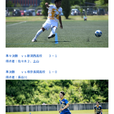
準々決勝 ｖｓ新潟西高校 ３－１
得点者：佐々木２、土山
準決勝 ｖｓ帝京長岡高校 １－０
得点者：長谷川