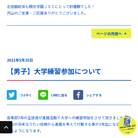
北信越総体も開志学園ＪＳＣにとって初優勝でした！
沢山のご支援・ご応援ありがとうございました。
ページの先頭へ
2021年5月25日
【男子】大学練習参加について
つぶやく
LINEに送る
シェアする
高等部3年の生徒達が進路活動で大学への練習参加をさせて頂きました！！
自分の将来なりたい目標から進路を考えて行動する事が3年生になると皆出
SCHOOL GUIDE 2023
パンフレット無料進呈中!!
来るようになります。