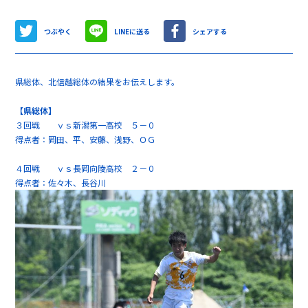
つぶやく
LINEに送る
シェアする
県総体、北信越総体の結果をお伝えします。
【県総体】
３回戦 ｖｓ新潟第一高校 ５－０
得点者：岡田、平、安藤、浅野、ＯＧ
４回戦 ｖｓ長岡向陵高校 ２－０
得点者：佐々木、長谷川