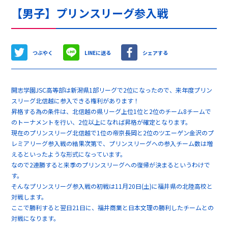
【男子】プリンスリーグ参入戦
つぶやく
LINEに送る
シェアする
開志学園JSC高等部は新潟県1部リーグで2位になったので、来年度プリン
スリーグ北信越に参入できる権利があります！
昇格する為の条件は、北信越の県リーグ上位1位と2位のチーム8チームで
のトーナメントを行い、2位以上になれば昇格が確定となります。
現在のプリンスリーグ北信越で1位の帝京長岡と2位のツエーゲン金沢のプ
レミアリーグ参入戦の結果次第で、プリンスリーグへの参入チーム数は増
えるといったような形式になっています。
なので2連勝すると来季のプリンスリーグへの復帰が決まるというわけで
す。
そんなプリンスリーグ参入戦の初戦は11月20日(土)に福井県の北陸高校と
対戦します。
ここで勝利すると翌日21日に、福井商業と日本文理の勝利したチームとの
対戦になります。