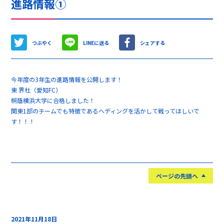
進路情報①
つぶやく
LINEに送る
シェアする
今年度の3年生の進路情報を公開します！
東 界杜（愛知FC）
桐蔭横浜大学に合格しました！
関東1部のチームでも特徴であるヘディングを活かして戦ってほしいで
す！！！
ページの先頭へ
2021年11月18日