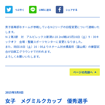
つぶやく
LINEに送る
シェアする
男子高等部Ｂチームが参戦しているＮ2リーグの日程変更について連絡いた
します。
Ｎ２第3節 対 アルビレックス新潟U-18 2nd戦は5月16日（土）9：30キ
ックオフ 会場：聖籠スポーツセンターに変更となりました。
また、同日16日（土）16：00よりＡチーム対水橋高校（富山県）の練習試
合が日医工グラウンドで行われます。
よろしくお願いいたします。
ページの先頭へ
2015年5月8日
女子 メグミルクカップ 優秀選手