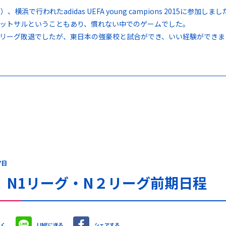
、横浜で行われたadidas UEFA young campions 2015に参加しま
ットサルということもあり、慣れない中でのゲームでした。
リーグ敗退でしたが、東日本の強豪校と試合ができ、いい経験ができま
7日
 N1リーグ・N２リーグ前期日程
やく
LINEに送る
シェアする