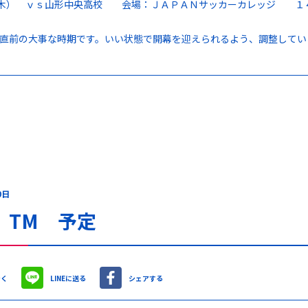
日（木） ｖｓ山形中央高校 会場：ＪＡＰＡＮサッカーカレッジ １
直前の大事な時期です。いい状態で開幕を迎えられるよう、調整してい
0日
 TM 予定
やく
LINEに送る
シェアする