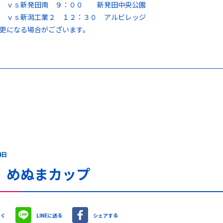
日 ｖｓ新発田南 ９：００ 新発田中央公園
 ｖｓ新潟工業２ １２：３０ アルビレッジ
更になる場合がございます。
4日
 めぬまカップ
やく
LINEに送る
シェアする