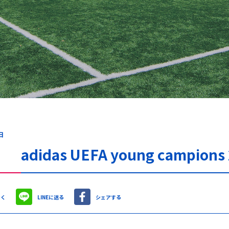
日
didas UEFA young campions 
やく
LINEに送る
シェアする