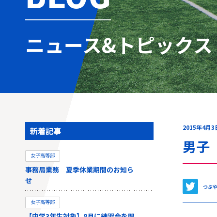
ニュース&トピックス
2015年4月3
新着記事
男子 a
女子高等部
事務局業務 夏季休業期間のお知ら
せ
つぶ
女子高等部
【中学3年生対象】8月に練習会を開