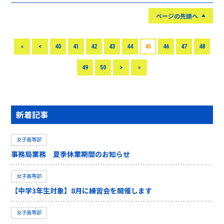
ページの先頭へ
«
<
40
41
42
43
44
45
46
47
48
49
50
>
»
新着記事
女子高等部
事務局業務 夏季休業期間のお知らせ
女子高等部
【中学3年生対象】8月に練習会を開催します
女子高等部