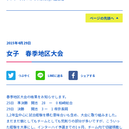
ページの先頭へ
2015年4月29日
女子 春季地区大会
つぶやく
LINEに送る
シェアする
春季地区大会の結果をお知らせします。
25日 準決勝 開志 28 ー 0 柏崎総合
29日 決勝 開志 3 ー 1 帝京長岡
1,2年生中心に試合経験を積む意味合いも含め、大会に取り組みました。
まだまだ個としてもチームとしても荒削りの部分が多いですが、こういっ
た経験を大事にし、インターハイ予選までの1ヶ月、チーム内で切磋琢磨し