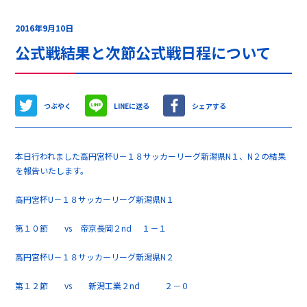
2016年9月10日
公式戦結果と次節公式戦日程について
つぶやく
LINEに送る
シェアする
本日行われました高円宮杯U－１８サッカーリーグ新潟県N１、N２の結果
を報告いたします。
高円宮杯U－１８サッカーリーグ新潟県N１
第１０節 vs 帝京長岡２nd １－１
高円宮杯U－１８サッカーリーグ新潟県N２
第１２節 vs 新潟工業２nd ２－０