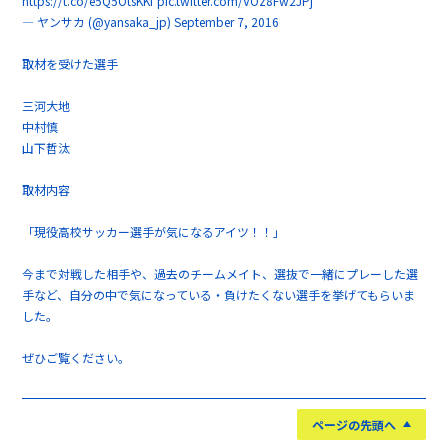
https://t.co/e5Q5OtsKKf
pic.twitter.com/VOz8Fw2JPj
— ヤンサカ (@yansaka_jp)
September 7, 2016
取材を受けた選手
三河大地
中村慎
山下哲汰
取材内容
「現役高校サッカー選手が気になるアイツ！！」
今まで対戦した相手や、過去のチームメイト、選抜で一緒にプレーした選
手など、自分の中で気になっている・負けたくない選手を挙げてもらいま
した。
ぜひご覧ください。
ページの先頭へ