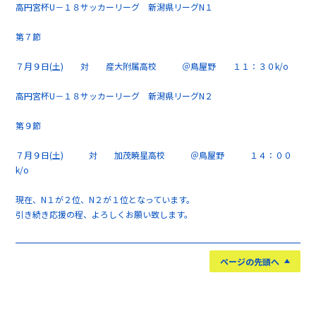
高円宮杯U－１８サッカーリーグ 新潟県リーグN１
第７節
７月９日(土) 対 産大附属高校 ＠鳥屋野 １１：３０k/o
高円宮杯U－１８サッカーリーグ 新潟県リーグN２
第９節
７月９日(土) 対 加茂暁星高校 ＠鳥屋野 １４：００
k/o
現在、N１が２位、N２が１位となっています。
引き続き応援の程、よろしくお願い致します。
ページの先頭へ