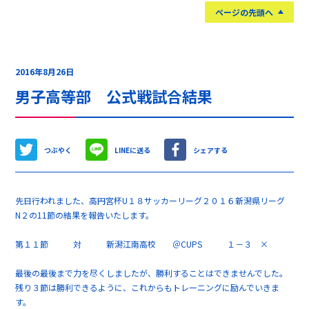
ページの先頭へ
2016年8月26日
男子高等部 公式戦試合結果
つぶやく
LINEに送る
シェアする
先日行われました、高円宮杯U１８サッカーリーグ２０１６新潟県リーグ
N２の11節の結果を報告いたします。
第１１節 対 新潟江南高校 ＠CUPS １－３ ×
最後の最後まで力を尽くしましたが、勝利することはできませんでした。
残り３節は勝利できるように、これからもトレーニングに励んでいきま
す。