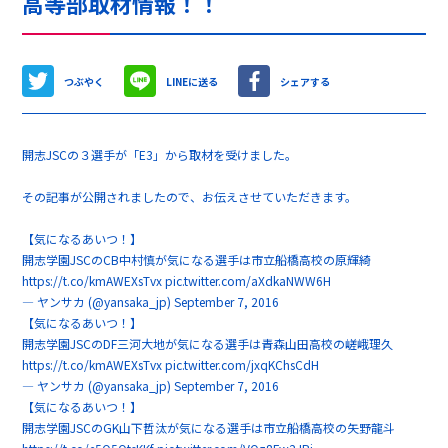
高等部取材情報！！
つぶやく
LINEに送る
シェアする
開志JSCの３選手が「E3」から取材を受けました。
その記事が公開されましたので、お伝えさせていただきます。
【気になるあいつ！】
開志学園JSCのCB中村慎が気になる選手は市立船橋高校の原輝綺
https://t.co/kmAWEXsTvx
pic.twitter.com/aXdkaNWW6H
— ヤンサカ (@yansaka_jp)
September 7, 2016
【気になるあいつ！】
開志学園JSCのDF三河大地が気になる選手は青森山田高校の嵯峨理久
https://t.co/kmAWEXsTvx
pic.twitter.com/jxqKChsCdH
— ヤンサカ (@yansaka_jp)
September 7, 2016
【気になるあいつ！】
開志学園JSCのGK山下哲汰が気になる選手は市立船橋高校の矢野龍斗