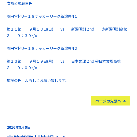
次節公式戦日程
高円宮杯U－１８サッカーリーグ新潟県N１
第１１節 ９月１８日(日) vs 新潟明訓２nd ＠新潟明訓高校
G ９：３０k/o
高円宮杯U－１８サッカーリーグ新潟県N２
第１３節 ９月１９日(月) vs 日本文理２nd ＠日本文理高校
G ９：００k/o
応援の程、よろしくお願い致します。
ページの先頭へ
2016年9月9日