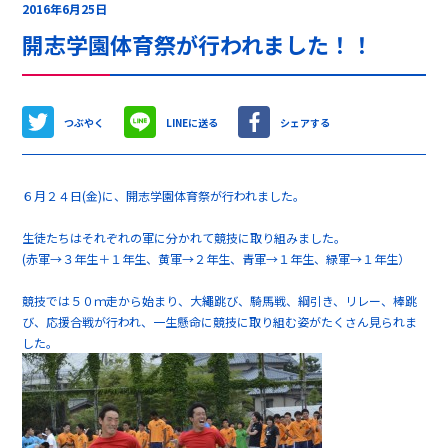
2016年6月25日
開志学園体育祭が行われました！！
つぶやく
LINEに送る
シェアする
６月２４日(金)に、開志学園体育祭が行われました。
生徒たちはそれぞれの軍に分かれて競技に取り組みました。
(赤軍→３年生＋１年生、黄軍→２年生、青軍→１年生、緑軍→１年生）
競技では５０ｍ走から始まり、大繩跳び、騎馬戦、綱引き、リレー、棒跳
び、応援合戦が行われ、一生懸命に競技に取り組む姿がたくさん見られま
した。