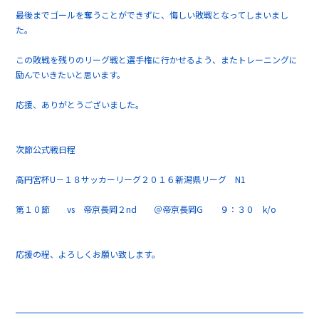
最後までゴールを奪うことができずに、悔しい敗戦となってしまいまし
た。
この敗戦を残りのリーグ戦と選手権に行かせるよう、またトレーニングに
励んでいきたいと思います。
応援、ありがとうございました。
次節公式戦日程
高円宮杯U－１８サッカーリーグ２０１６新潟県リーグ N1
第１０節 vs 帝京長岡２nd ＠帝京長岡G ９：３０ k/o
応援の程、よろしくお願い致します。