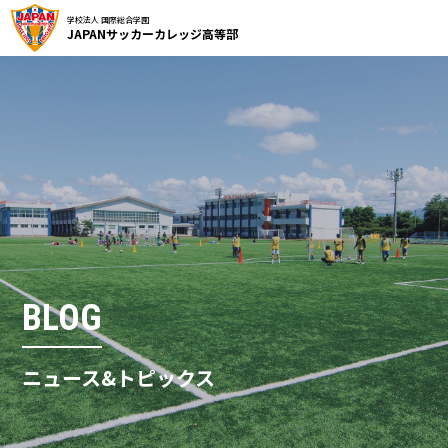
学校法人 国際総合学園
JAPANサッカーカレッジ高等部
BLOG
ニュース&トピックス