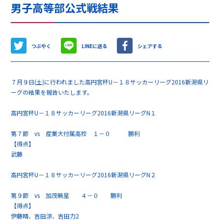
男子高等部公式戦結果
つぶやく
LINEに送る
シェアする
７月９日(土)に行われました高円宮杯U－１８サッカーリーグ2016新潟県リ
ーグの結果を報告いたします。
高円宮杯U－１８サッカーリーグ2016新潟県リーグN１
第７節 vs 産業大付属高校 １－０ 勝利
【得点】
武藤
高円宮杯U－１８サッカーリーグ2016新潟県リーグN２
第９節 vs 加茂暁星 ４－０ 勝利
【得点】
伊藤晴、吉田涼、吉田力2