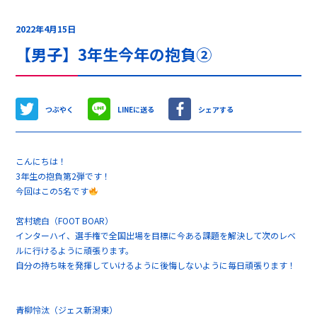
2022年4月15日
【男子】3年生今年の抱負②
つぶやく
LINEに送る
シェアする
こんにちは！
3年生の抱負第2弾です！
今回はこの5名です
宮村琥白（FOOT BOAR）
インターハイ、選手権で全国出場を目標に今ある課題を解決して次のレベ
ルに行けるように頑張ります。
自分の持ち味を発揮していけるように後悔しないように毎日頑張ります！
青柳怜汰（ジェス新潟東）