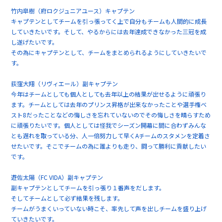
竹内皐樹（府ロクジュニアユース）キャプテン
キャプテンとしてチームを引っ張ってく上で自分もチームも人間的に成長
していきたいです。そして、やるからには去年達成できなかった三冠を成
し遂げたいです。
その為にキャプテンとして、チームをまとめられるようにしていきたいで
す。
荻窪大翔（リヴィエール）副キャプテン
今年はチームとしても個人としても去年以上の結果が出せるように頑張り
ます。チームとしては去年のプリンス昇格が出来なかったことや選手権ベ
スト8だったことなどの悔しさを忘れていないのでその悔しさを晴らすため
に頑張りたいです。個人としては怪我でシーズン開幕に間に合わずみんな
とも遅れを取っている分、人一倍努力して早くAチームのスタメンを定着さ
せたいです。そこでチームの為に誰よりも走り、闘って勝利に貢献したい
です。
遊佐太陽（FC VIDA）副キャプテン
副キャプテンとしてチームを引っ張り１番声をだします。
そしてチームとして必ず結果を残します。
チームがうまくいっていない時こそ、率先して声を出しチームを盛り上げ
ていきたいです。