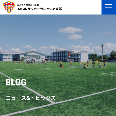
学校法人 国際総合学園
JAPANサッカーカレッジ高等部
BLOG
ニュース&トピックス