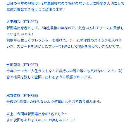
自分の今年の抱負は、3年生最後なので悔いのないように時間を大切にして
毎試合貢献できるように頑張ります！
大平翔我（F.THREE)
新潟県出身者として、3年生最後の年なので、気合い入れてチームに貢献し
ていきたいです！
前線から激しくプレッシャーを掛けて、チームの守備のスイッチを入れて
いき、スピードを活かしたプレーでFWとして得点を奪っていきたいです。
吉田龍吾（F.THREE)
今年でサッカー人生ラストなんで気持ちの所で誰にも負けないことと、試
合で結果を残して全国に出れるように頑張りたいです。
水野蒼空（F.THREE)
最後の1年悔いの残らないよう何事にも全力で取り組みます。
以上、今回は新潟県出身の5名でした〜
また次回もありますので、お楽しみに！！！