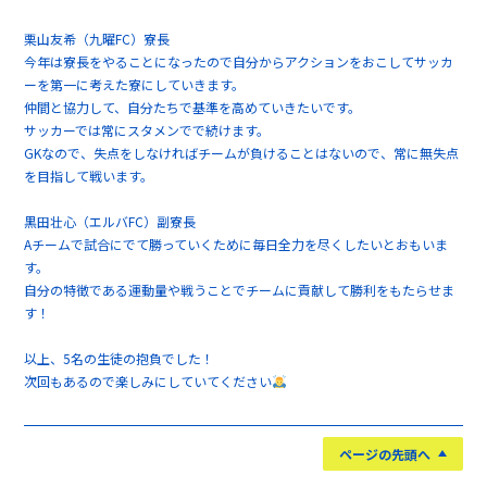
栗山友希（九曜FC）寮長
今年は寮長をやることになったので自分からアクションをおこしてサッカ
ーを第一に考えた寮にしていきます。
仲間と協力して、自分たちで基準を高めていきたいです。
サッカーでは常にスタメンでで続けます。
GKなので、失点をしなければチームが負けることはないので、常に無失点
を目指して戦います。
黒田壮心（エルバFC）副寮長
Aチームで試合にでて勝っていくために毎日全力を尽くしたいとおもいま
す。
自分の特徴である運動量や戦うことでチームに貢献して勝利をもたらせま
す！
以上、5名の生徒の抱負でした！
次回もあるので楽しみにしていてください
ページの先頭へ