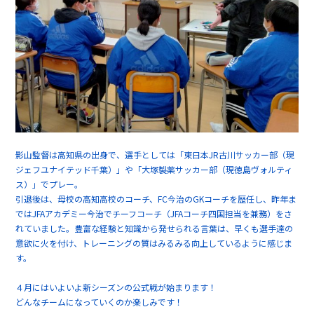
影山監督は高知県の出身で、選手としては「東日本JR古川サッカー部（現
ジェフユナイテッド千葉）」や「大塚製薬サッカー部（現徳島ヴォルティ
ス）」でプレー。
引退後は、母校の高知高校のコーチ、FC今治のGKコーチを歴任し、昨年ま
ではJFAアカデミー今治でチーフコーチ（JFAコーチ四国担当を兼務）をさ
れていました。豊富な経験と知識から発せられる言葉は、早くも選手達の
意欲に火を付け、トレーニングの質はみるみる向上しているように感じま
す。
４月にはいよいよ新シーズンの公式戦が始まります！
どんなチームになっていくのか楽しみです！