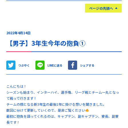
ページの先頭へ
2022年4月14日
【男子】3年生今年の抱負①
つぶやく
LINEに送る
シェアする
こんにちは！
シーズンも始まり、インターハイ、選手権、リーグ戦とチーム一丸となっ
て戦って行きます！
チームの顔となる新3年生の最後1年に掛ける想いを聞きました。
数回に分けて更新していくので、是非ご覧ください
最初に抱負を語ってくれるのは、キャプテン、副キャプテン、寮長、副寮
長です！