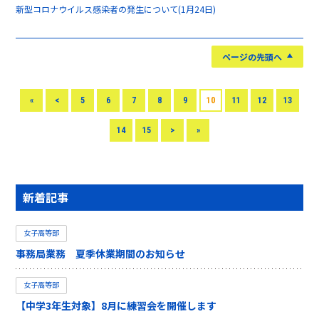
新型コロナウイルス感染者の発生について(1月24日)
ページの先頭へ
«
<
5
6
7
8
9
10
11
12
13
14
15
>
»
新着記事
女子高等部
事務局業務 夏季休業期間のお知らせ
女子高等部
【中学3年生対象】8月に練習会を開催します