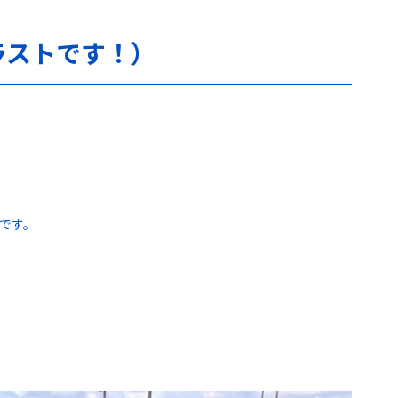
ラストです！）
らです。