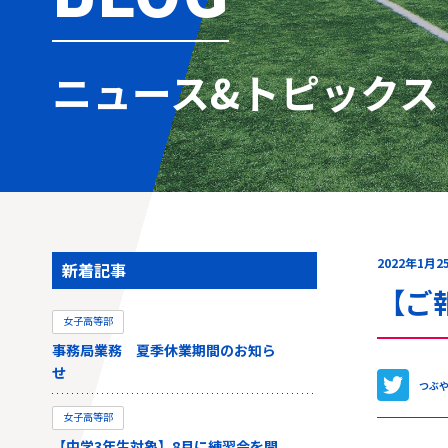
ニュース&トピックス
2022年1月2
新着記事
【ご
女子高等部
事務局業務 夏季休業期間のお知ら
せ
つぶ
女子高等部
【中学3年生対象】8月に練習会を開